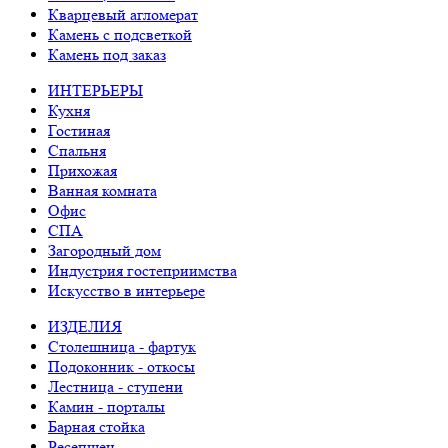
Кварцевый агломерат
Камень с подсветкой
Камень под заказ
ИНТЕРЬЕРЫ
Кухня
Гостиная
Спальня
Прихожая
Ванная комната
Офис
СПА
Загородный дом
Индустрия гостеприимства
Искусство в интерьере
ИЗДЕЛИЯ
Столешница - фартук
Подоконник - откосы
Лестница - ступени
Камин - порталы
Барная стойка
Ресепшен