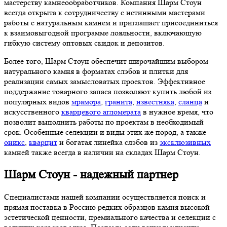
мастерству камнеообработчиков. Компания Шарм Стоун
всегда открыта к сотрудничеству с истинными мастерами
работы с натуральным камнем и приглашает присоединиться
к взаимовыгодной программе лояльности, включающую
гибкую систему оптовых скидок и депозитов.
Более того, Шарм Стоун обеспечит широчайшим выбором
натурального камня в форматах слэбов и плитки для
реализации самых замысловатых проектов. Эффективное
поддержание товарного запаса позволяют купить любой из
популярных видов
мрамора
,
гранита
,
известняка
,
сланца
и
искусственного
кварцевого агломерата
в нужное время, что
позволит выполнить работы по проектам в необходимый
срок. Особенные селекции и виды этих же пород, а также
оникс
,
кварцит
и богатая линейка слэбов из
эксклюзивных
камней также всегда в наличии на складах Шарм Стоун.
Шарм Стоун - надежный партнер
Специалистами нашей компании осуществляется поиск и
прямая поставка в Россию редких образцов камня высокой
эстетической ценности, премиального качества и селекции с