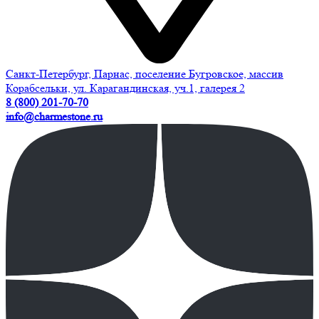
Санкт-Петербург, Парнас, поселение Бугровское, массив
Корабсельки, ул. Карагандинская, уч.1, галерея 2
8 (800) 201-70-70
info@charmestone.ru