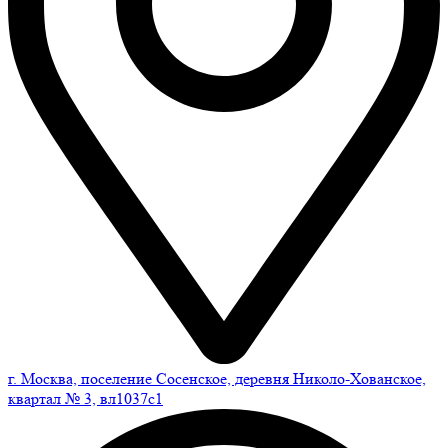
г. Москва, поселение Сосенское, деревня Николо-Хованское,
квартал № 3, вл1037с1