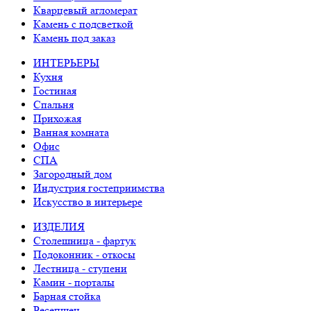
Кварцевый агломерат
Камень с подсветкой
Камень под заказ
ИНТЕРЬЕРЫ
Кухня
Гостиная
Спальня
Прихожая
Ванная комната
Офис
СПА
Загородный дом
Индустрия гостеприимства
Искусство в интерьере
ИЗДЕЛИЯ
Столешница - фартук
Подоконник - откосы
Лестница - ступени
Камин - порталы
Барная стойка
Ресепшен