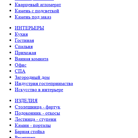
Кварцевый агломерат
Камень с подсветкой
Камень под заказ
ИНТЕРЬЕРЫ
Кухня
Гостиная
Спальня
Прихожая
Ванная комната
Офис
СПА
Загородный дом
Индустрия гостеприимства
Искусство в интерьере
ИЗДЕЛИЯ
Столешница - фартук
Подоконник - откосы
Лестница - ступени
Камин - порталы
Барная стойка
Ресепшен