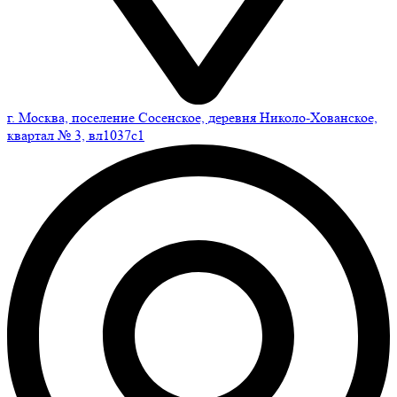
г. Москва, поселение Сосенское, деревня Николо-Хованское,
квартал № 3, вл1037с1