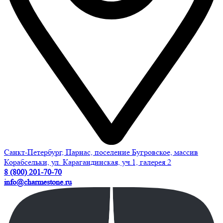
Санкт-Петербург, Парнас, поселение Бугровское, массив
Корабсельки, ул. Карагандинская, уч.1, галерея 2
8 (800) 201-70-70
info@charmestone.ru