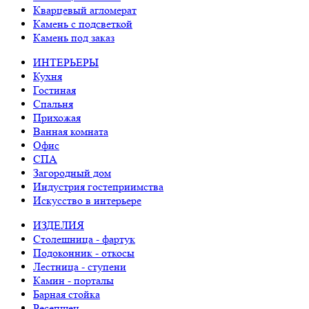
Кварцевый агломерат
Камень с подсветкой
Камень под заказ
ИНТЕРЬЕРЫ
Кухня
Гостиная
Спальня
Прихожая
Ванная комната
Офис
СПА
Загородный дом
Индустрия гостеприимства
Искусство в интерьере
ИЗДЕЛИЯ
Столешница - фартук
Подоконник - откосы
Лестница - ступени
Камин - порталы
Барная стойка
Ресепшен