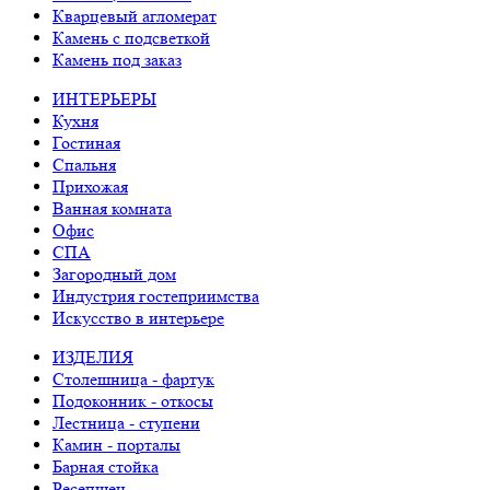
Кварцевый агломерат
Камень с подсветкой
Камень под заказ
ИНТЕРЬЕРЫ
Кухня
Гостиная
Спальня
Прихожая
Ванная комната
Офис
СПА
Загородный дом
Индустрия гостеприимства
Искусство в интерьере
ИЗДЕЛИЯ
Столешница - фартук
Подоконник - откосы
Лестница - ступени
Камин - порталы
Барная стойка
Ресепшен