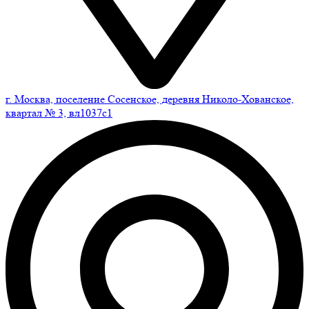
г. Москва, поселение Сосенское, деревня Николо-Хованское,
квартал № 3, вл1037с1