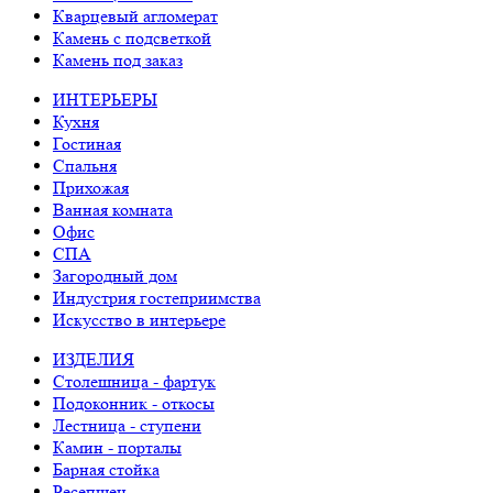
Кварцевый агломерат
Камень с подсветкой
Камень под заказ
ИНТЕРЬЕРЫ
Кухня
Гостиная
Спальня
Прихожая
Ванная комната
Офис
СПА
Загородный дом
Индустрия гостеприимства
Искусство в интерьере
ИЗДЕЛИЯ
Столешница - фартук
Подоконник - откосы
Лестница - ступени
Камин - порталы
Барная стойка
Ресепшен