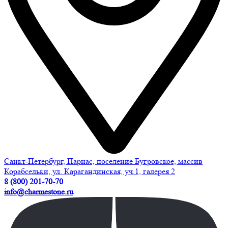
Санкт-Петербург, Парнас, поселение Бугровское, массив
Корабсельки, ул. Карагандинская, уч.1, галерея 2
8 (800) 201-70-70
info@charmestone.ru