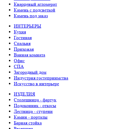
Кварцевый агломерат
Камень с подсветкой
Камень под заказ
ИНТЕРЬЕРЫ
Кухня
Гостиная
Спальня
Прихожая
Ванная комната
Офис
СПА
Загородный дом
Индустрия гостеприимства
Искусство в интерьере
ИЗДЕЛИЯ
Столешница - фартук
Подоконник - откосы
Лестница - ступени
Камин - порталы
Барная стойка
Ресепшен