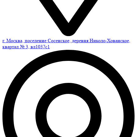
г. Москва, поселение Сосенское, деревня Николо-Хованское,
квартал № 3, вл1037с1