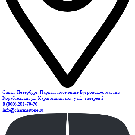
Санкт-Петербург, Парнас, поселение Бугровское, массив
Корабсельки, ул. Карагандинская, уч.1, галерея 2
8 (800) 201-70-70
info@charmestone.ru