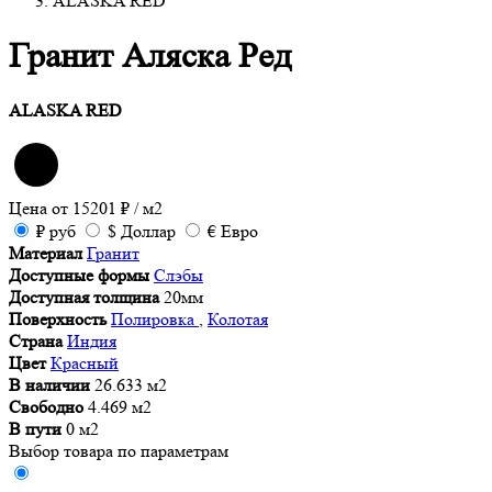
ALASKA RED
Гранит Аляска Ред
ALASKA RED
Цена от
15201
₽
/ м2
₽
руб
$
Доллар
€
Евро
Материал
Гранит
Доступные формы
Слэбы
Доступная толщина
20мм
Поверхность
Полировка
,
Колотая
Страна
Индия
Цвет
Красный
В наличии
26.633 м2
Свободно
4.469 м2
В пути
0 м2
Выбор товара по параметрам