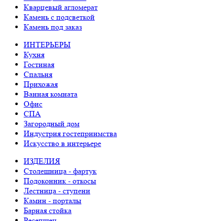
Кварцевый агломерат
Камень с подсветкой
Камень под заказ
ИНТЕРЬЕРЫ
Кухня
Гостиная
Спальня
Прихожая
Ванная комната
Офис
СПА
Загородный дом
Индустрия гостеприимства
Искусство в интерьере
ИЗДЕЛИЯ
Столешница - фартук
Подоконник - откосы
Лестница - ступени
Камин - порталы
Барная стойка
Ресепшен