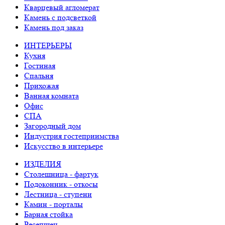
Кварцевый агломерат
Камень с подсветкой
Камень под заказ
ИНТЕРЬЕРЫ
Кухня
Гостиная
Спальня
Прихожая
Ванная комната
Офис
СПА
Загородный дом
Индустрия гостеприимства
Искусство в интерьере
ИЗДЕЛИЯ
Столешница - фартук
Подоконник - откосы
Лестница - ступени
Камин - порталы
Барная стойка
Ресепшен