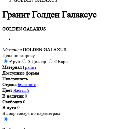
GOLDEN GALAXUS
Гранит Голден Галаксус
GOLDEN GALAXUS
Материал
GOLDEN GALAXUS
Цена
по запросу
₽
руб
$
Доллар
€
Евро
Материал
Гранит
Доступные формы
Поверхность
Страна
Бразилия
Цвет
Желтый
В наличии
0
Свободно
0
В пути
0
Выбор товара по параметрам