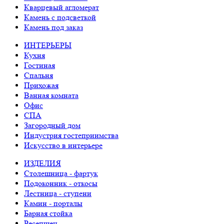
Кварцевый агломерат
Камень с подсветкой
Камень под заказ
ИНТЕРЬЕРЫ
Кухня
Гостиная
Спальня
Прихожая
Ванная комната
Офис
СПА
Загородный дом
Индустрия гостеприимства
Искусство в интерьере
ИЗДЕЛИЯ
Столешница - фартук
Подоконник - откосы
Лестница - ступени
Камин - порталы
Барная стойка
Ресепшен