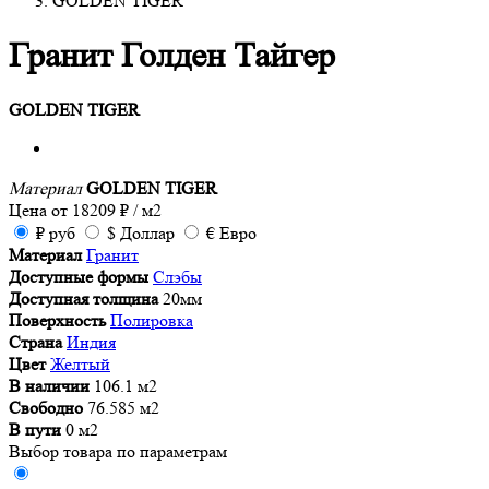
GOLDEN TIGER
Гранит Голден Тайгер
GOLDEN TIGER
Материал
GOLDEN TIGER
Цена от
18209
₽
/ м2
₽
руб
$
Доллар
€
Евро
Материал
Гранит
Доступные формы
Слэбы
Доступная толщина
20мм
Поверхность
Полировка
Страна
Индия
Цвет
Желтый
В наличии
106.1 м2
Свободно
76.585 м2
В пути
0 м2
Выбор товара по параметрам