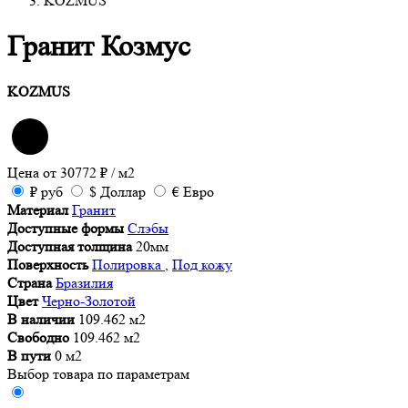
KOZMUS
Гранит Козмус
KOZMUS
Цена от
30772
₽
/ м2
₽
руб
$
Доллар
€
Евро
Материал
Гранит
Доступные формы
Слэбы
Доступная толщина
20мм
Поверхность
Полировка
,
Под кожу
Страна
Бразилия
Цвет
Черно-Золотой
В наличии
109.462 м2
Свободно
109.462 м2
В пути
0 м2
Выбор товара по параметрам