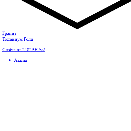
Гранит
Титаниум Голд
Слэбы от 24829 ₽ /м2
Акция