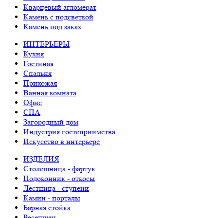
Кварцевый агломерат
Камень с подсветкой
Камень под заказ
ИНТЕРЬЕРЫ
Кухня
Гостиная
Спальня
Прихожая
Ванная комната
Офис
СПА
Загородный дом
Индустрия гостеприимства
Искусство в интерьере
ИЗДЕЛИЯ
Столешница - фартук
Подоконник - откосы
Лестница - ступени
Камин - порталы
Барная стойка
Ресепшен