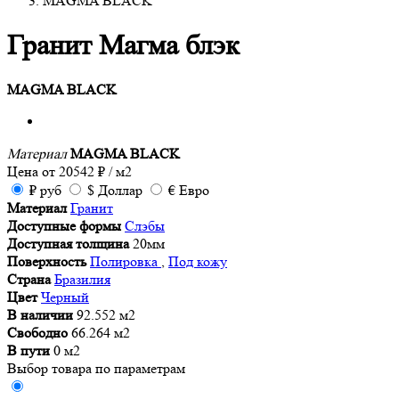
MAGMA BLACK
Гранит Магма блэк
MAGMA BLACK
Материал
MAGMA BLACK
Цена от
20542
₽
/ м2
₽
руб
$
Доллар
€
Евро
Материал
Гранит
Доступные формы
Слэбы
Доступная толщина
20мм
Поверхность
Полировка
,
Под кожу
Страна
Бразилия
Цвет
Черный
В наличии
92.552 м2
Свободно
66.264 м2
В пути
0 м2
Выбор товара по параметрам