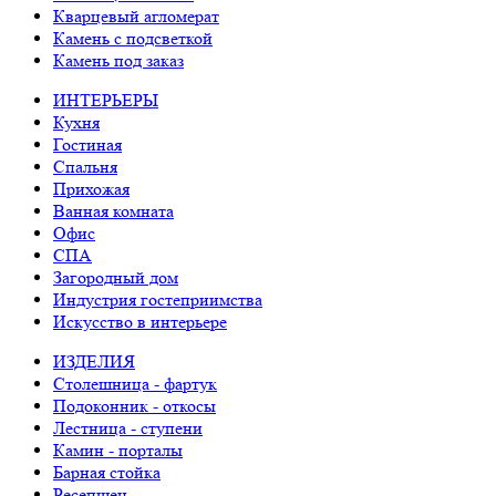
Кварцевый агломерат
Камень с подсветкой
Камень под заказ
ИНТЕРЬЕРЫ
Кухня
Гостиная
Спальня
Прихожая
Ванная комната
Офис
СПА
Загородный дом
Индустрия гостеприимства
Искусство в интерьере
ИЗДЕЛИЯ
Столешница - фартук
Подоконник - откосы
Лестница - ступени
Камин - порталы
Барная стойка
Ресепшен