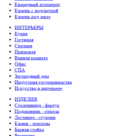
Кварцевый агломерат
Камень с подсветкой
Камень под заказ
ИНТЕРЬЕРЫ
Кухня
Гостиная
Спальня
Прихожая
Ванная комната
Офис
СПА
Загородный дом
Индустрия гостеприимства
Искусство в интерьере
ИЗДЕЛИЯ
Столешница - фартук
Подоконник - откосы
Лестница - ступени
Камин - порталы
Барная стойка
Ресепшен