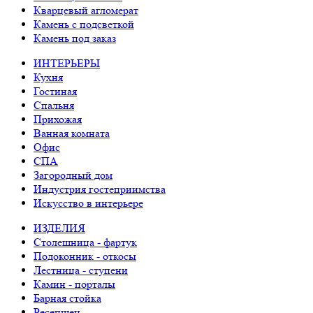
Кварцевый агломерат
Камень с подсветкой
Камень под заказ
ИНТЕРЬЕРЫ
Кухня
Гостиная
Спальня
Прихожая
Ванная комната
Офис
СПА
Загородный дом
Индустрия гостеприимства
Искусство в интерьере
ИЗДЕЛИЯ
Столешница - фартук
Подоконник - откосы
Лестница - ступени
Камин - порталы
Барная стойка
Ресепшен