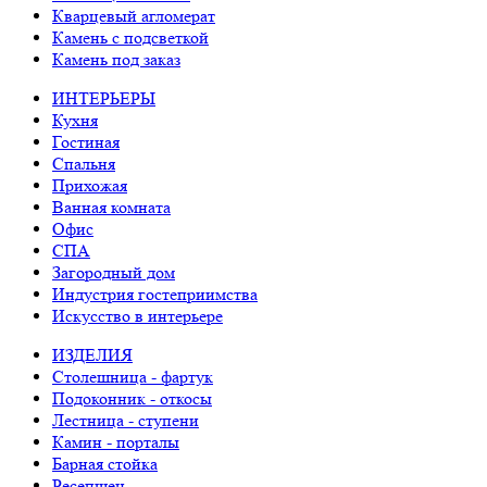
Кварцевый агломерат
Камень с подсветкой
Камень под заказ
ИНТЕРЬЕРЫ
Кухня
Гостиная
Спальня
Прихожая
Ванная комната
Офис
СПА
Загородный дом
Индустрия гостеприимства
Искусство в интерьере
ИЗДЕЛИЯ
Столешница - фартук
Подоконник - откосы
Лестница - ступени
Камин - порталы
Барная стойка
Ресепшен