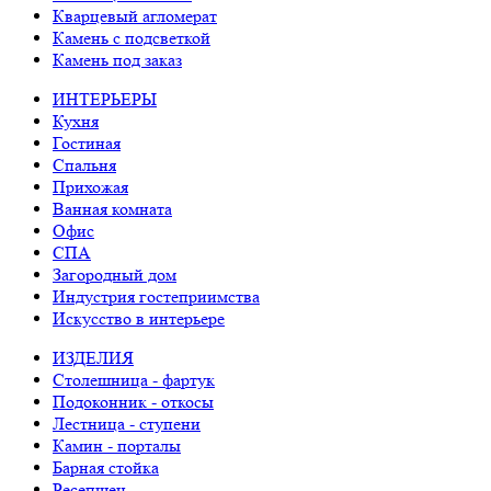
Кварцевый агломерат
Камень с подсветкой
Камень под заказ
ИНТЕРЬЕРЫ
Кухня
Гостиная
Спальня
Прихожая
Ванная комната
Офис
СПА
Загородный дом
Индустрия гостеприимства
Искусство в интерьере
ИЗДЕЛИЯ
Столешница - фартук
Подоконник - откосы
Лестница - ступени
Камин - порталы
Барная стойка
Ресепшен