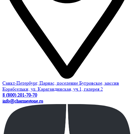
Санкт-Петербург, Парнас, поселение Бугровское, массив
Корабсельки, ул. Карагандинская, уч.1, галерея 2
8 (800) 201-70-70
info@charmestone.ru