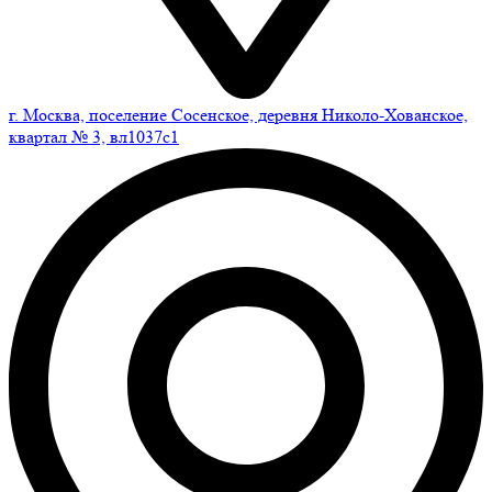
г. Москва, поселение Сосенское, деревня Николо-Хованское,
квартал № 3, вл1037с1