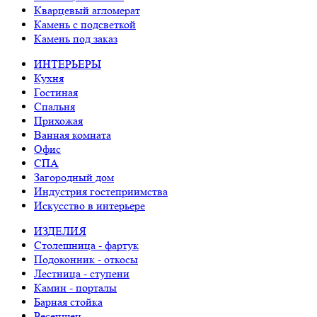
Кварцевый агломерат
Камень с подсветкой
Камень под заказ
ИНТЕРЬЕРЫ
Кухня
Гостиная
Спальня
Прихожая
Ванная комната
Офис
СПА
Загородный дом
Индустрия гостеприимства
Искусство в интерьере
ИЗДЕЛИЯ
Столешница - фартук
Подоконник - откосы
Лестница - ступени
Камин - порталы
Барная стойка
Ресепшен