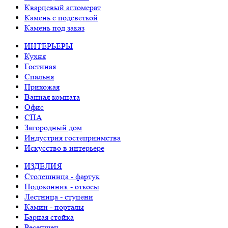
Кварцевый агломерат
Камень с подсветкой
Камень под заказ
ИНТЕРЬЕРЫ
Кухня
Гостиная
Спальня
Прихожая
Ванная комната
Офис
СПА
Загородный дом
Индустрия гостеприимства
Искусство в интерьере
ИЗДЕЛИЯ
Столешница - фартук
Подоконник - откосы
Лестница - ступени
Камин - порталы
Барная стойка
Ресепшен