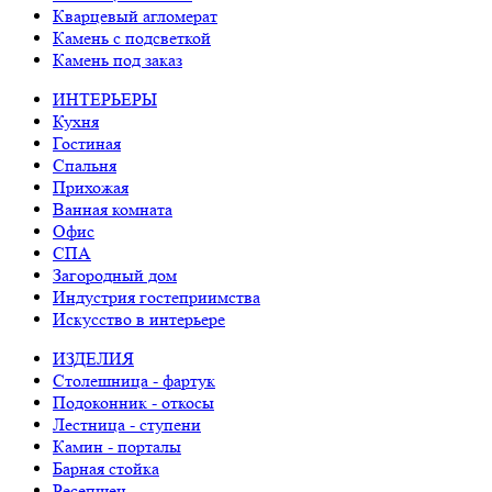
Кварцевый агломерат
Камень с подсветкой
Камень под заказ
ИНТЕРЬЕРЫ
Кухня
Гостиная
Спальня
Прихожая
Ванная комната
Офис
СПА
Загородный дом
Индустрия гостеприимства
Искусство в интерьере
ИЗДЕЛИЯ
Столешница - фартук
Подоконник - откосы
Лестница - ступени
Камин - порталы
Барная стойка
Ресепшен