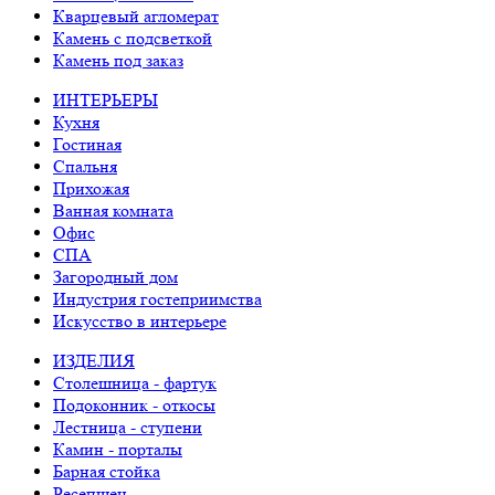
Кварцевый агломерат
Камень с подсветкой
Камень под заказ
ИНТЕРЬЕРЫ
Кухня
Гостиная
Спальня
Прихожая
Ванная комната
Офис
СПА
Загородный дом
Индустрия гостеприимства
Искусство в интерьере
ИЗДЕЛИЯ
Столешница - фартук
Подоконник - откосы
Лестница - ступени
Камин - порталы
Барная стойка
Ресепшен