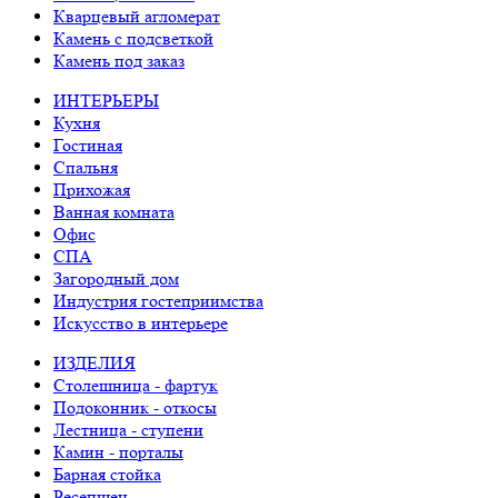
Кварцевый агломерат
Камень с подсветкой
Камень под заказ
ИНТЕРЬЕРЫ
Кухня
Гостиная
Спальня
Прихожая
Ванная комната
Офис
СПА
Загородный дом
Индустрия гостеприимства
Искусство в интерьере
ИЗДЕЛИЯ
Столешница - фартук
Подоконник - откосы
Лестница - ступени
Камин - порталы
Барная стойка
Ресепшен