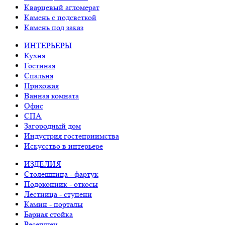
Кварцевый агломерат
Камень с подсветкой
Камень под заказ
ИНТЕРЬЕРЫ
Кухня
Гостиная
Спальня
Прихожая
Ванная комната
Офис
СПА
Загородный дом
Индустрия гостеприимства
Искусство в интерьере
ИЗДЕЛИЯ
Столешница - фартук
Подоконник - откосы
Лестница - ступени
Камин - порталы
Барная стойка
Ресепшен