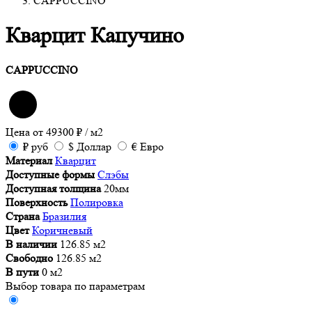
CAPPUCCINO
Кварцит Капучино
CAPPUCCINO
Цена от
49300
₽
/ м2
₽
руб
$
Доллар
€
Евро
Материал
Кварцит
Доступные формы
Слэбы
Доступная толщина
20мм
Поверхность
Полировка
Страна
Бразилия
Цвет
Коричневый
В наличии
126.85 м2
Свободно
126.85 м2
В пути
0 м2
Выбор товара по параметрам