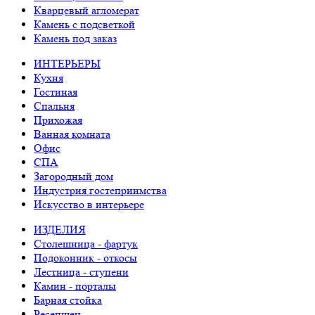
Кварцевый агломерат
Камень с подсветкой
Камень под заказ
ИНТЕРЬЕРЫ
Кухня
Гостиная
Спальня
Прихожая
Ванная комната
Офис
СПА
Загородный дом
Индустрия гостеприимства
Искусство в интерьере
ИЗДЕЛИЯ
Столешница - фартук
Подоконник - откосы
Лестница - ступени
Камин - порталы
Барная стойка
Ресепшен