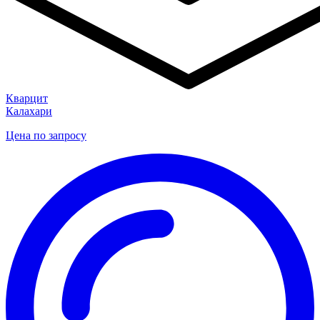
Кварцит
Калахари
Цена по запросу