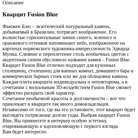
Описание
Кварцит Fusion Blue
Фьюжен Блю – экзотический натуральный камень,
добываемый в Бразилии, потрясает воображение. Его
волнистые горизонтальные линии синего, зеленого и
оранжевого оттенков напоминают небо, изображенное на
картинах норвежского художника-импрессиониста Эдварда
Мунка. Слияние и переплетение столь необычных цветов с
акцентным синим обусловило название камня – Fusion Blue.
Кварцит Fusion Blue отлично подходит для кухонных
столешниц, столешниц для ванных комнат, домашнего бара и
коммерческих барных стоек или же для облицовки камина.
Каждая плита кварцита индивидуальна и неповторима, а в
сочетании с визуальным 3D-воздейстием Fusion Blue сможет
эффектно раскрыть свой характер.
Сочетание необычной красоты и долговечности – вот что
привлекает в кварците так много домовладельцев.
Независимо от того, где вы его установите, этот кварцит будет
выглядеть потрясающе долгие годы. Выбрав кварцит Fusion
Blue, Вы привнесете в интерьер особую эстетику,
очаровывающую и вдохновляющую с первого взгляда.
Вам будет интересно