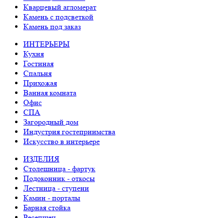
Кварцевый агломерат
Камень с подсветкой
Камень под заказ
ИНТЕРЬЕРЫ
Кухня
Гостиная
Спальня
Прихожая
Ванная комната
Офис
СПА
Загородный дом
Индустрия гостеприимства
Искусство в интерьере
ИЗДЕЛИЯ
Столешница - фартук
Подоконник - откосы
Лестница - ступени
Камин - порталы
Барная стойка
Ресепшен