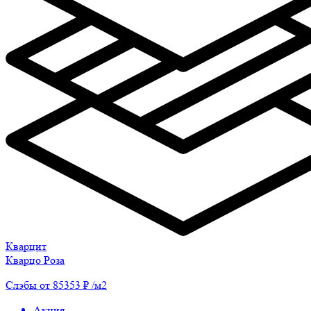
Кварцит
Кварцо Роза
Слэбы от 85353 ₽ /м2
Акция