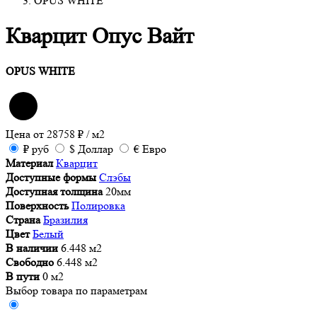
OPUS WHITE
Кварцит Опус Вайт
OPUS WHITE
Цена от
28758
₽
/ м2
₽
руб
$
Доллар
€
Евро
Материал
Кварцит
Доступные формы
Слэбы
Доступная толщина
20мм
Поверхность
Полировка
Страна
Бразилия
Цвет
Белый
В наличии
6.448 м2
Свободно
6.448 м2
В пути
0 м2
Выбор товара по параметрам