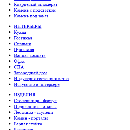
Кварцевый агломерат
Камень с подсветкой
Камень под заказ
ИНТЕРЬЕРЫ
Кухня
Гостиная
Спальня
Прихожая
Ванная комната
Офис
СПА
Загородный дом
Индустрия гостеприимства
Искусство в интерьере
ИЗДЕЛИЯ
Столешница - фартук
Подоконник - откосы
Лестница - ступени
Камин - порталы
Барная стойка
Ресепшен