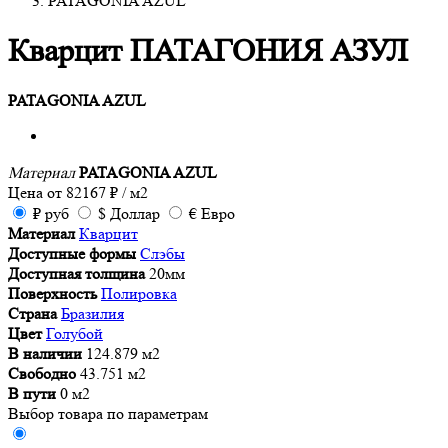
PATAGONIA AZUL
Кварцит ПАТАГОНИЯ АЗУЛ
PATAGONIA AZUL
Материал
PATAGONIA AZUL
Цена от
82167
₽
/ м2
₽
руб
$
Доллар
€
Евро
Материал
Кварцит
Доступные формы
Слэбы
Доступная толщина
20мм
Поверхность
Полировка
Страна
Бразилия
Цвет
Голубой
В наличии
124.879 м2
Свободно
43.751 м2
В пути
0 м2
Выбор товара по параметрам