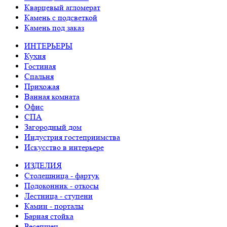
Кварцевый агломерат
Камень с подсветкой
Камень под заказ
ИНТЕРЬЕРЫ
Кухня
Гостиная
Спальня
Прихожая
Ванная комната
Офис
СПА
Загородный дом
Индустрия гостеприимства
Искусство в интерьере
ИЗДЕЛИЯ
Столешница - фартук
Подоконник - откосы
Лестница - ступени
Камин - порталы
Барная стойка
Ресепшен