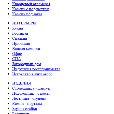
Кварцевый агломерат
Камень с подсветкой
Камень под заказ
ИНТЕРЬЕРЫ
Кухня
Гостиная
Спальня
Прихожая
Ванная комната
Офис
СПА
Загородный дом
Индустрия гостеприимства
Искусство в интерьере
ИЗДЕЛИЯ
Столешница - фартук
Подоконник - откосы
Лестница - ступени
Камин - порталы
Барная стойка
Ресепшен