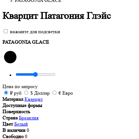
PATAGONIA GLACE
Кварцит Патагония Глэйс
нажмите для подсветки
PATAGONIA GLACE
Цена
по запросу
₽
руб
$
Доллар
€
Евро
Материал
Кварцит
Доступные формы
Поверхность
Страна
Бразилия
Цвет
Белый
В наличии
0
Свободно
0