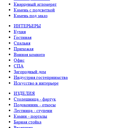
Кварцевый агломерат
Камень с подсветкой
Камень под заказ
ИНТЕРЬЕРЫ
Кухня
Гостиная
Спальня
Прихожая
Ванная комната
Офис
СПА
Загородный дом
Индустрия гостеприимства
Искусство в интерьере
ИЗДЕЛИЯ
Столешница - фартук
Подоконник - откосы
Лестница - ступени
Камин - порталы
Барная стойка
Ресепшен