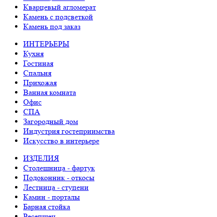
Кварцевый агломерат
Камень с подсветкой
Камень под заказ
ИНТЕРЬЕРЫ
Кухня
Гостиная
Спальня
Прихожая
Ванная комната
Офис
СПА
Загородный дом
Индустрия гостеприимства
Искусство в интерьере
ИЗДЕЛИЯ
Столешница - фартук
Подоконник - откосы
Лестница - ступени
Камин - порталы
Барная стойка
Ресепшен