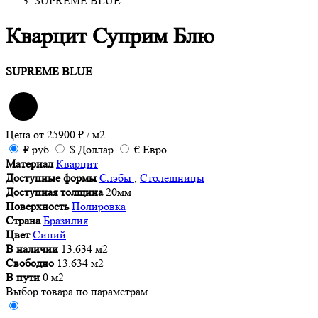
SUPREME BLUE
Кварцит Суприм Блю
SUPREME BLUE
Цена от
25900
₽
/ м2
₽
руб
$
Доллар
€
Евро
Материал
Кварцит
Доступные формы
Слэбы
,
Столешницы
Доступная толщина
20мм
Поверхность
Полировка
Страна
Бразилия
Цвет
Синий
В наличии
13.634 м2
Свободно
13.634 м2
В пути
0 м2
Выбор товара по параметрам