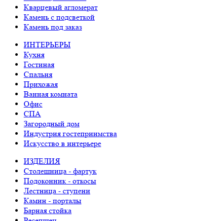
Кварцевый агломерат
Камень с подсветкой
Камень под заказ
ИНТЕРЬЕРЫ
Кухня
Гостиная
Спальня
Прихожая
Ванная комната
Офис
СПА
Загородный дом
Индустрия гостеприимства
Искусство в интерьере
ИЗДЕЛИЯ
Столешница - фартук
Подоконник - откосы
Лестница - ступени
Камин - порталы
Барная стойка
Ресепшен