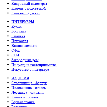
Кварцевый агломерат
Камень с подсветкой
Камень под заказ
ИНТЕРЬЕРЫ
Кухня
Гостиная
Спальня
Прихожая
Ванная комната
Офис
СПА
Загородный дом
Индустрия гостеприимства
Искусство в интерьере
ИЗДЕЛИЯ
Столешница - фартук
Подоконник - откосы
Лестница - ступени
Камин - порталы
Барная стойка
Ресепшен