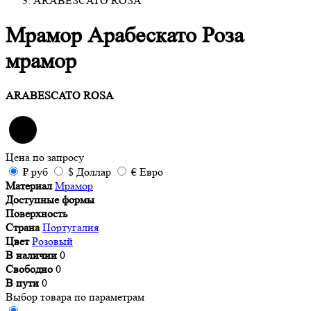
ARABESCATO ROSA
Мрамор Арабескато Роза
мрамор
ARABESCATO ROSA
Цена
по запросу
₽
руб
$
Доллар
€
Евро
Материал
Мрамор
Доступные формы
Поверхность
Страна
Португалия
Цвет
Розовый
В наличии
0
Свободно
0
В пути
0
Выбор товара по параметрам