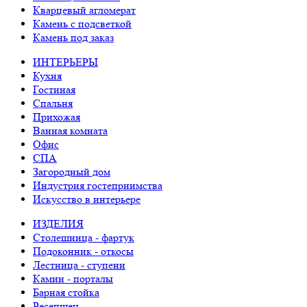
Кварцевый агломерат
Камень с подсветкой
Камень под заказ
ИНТЕРЬЕРЫ
Кухня
Гостиная
Спальня
Прихожая
Ванная комната
Офис
СПА
Загородный дом
Индустрия гостеприимства
Искусство в интерьере
ИЗДЕЛИЯ
Столешница - фартук
Подоконник - откосы
Лестница - ступени
Камин - порталы
Барная стойка
Ресепшен