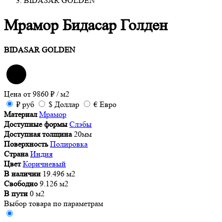
BIDASAR GOLDEN
Мрамор Бидасар Голден
BIDASAR GOLDEN
Цена от
9860
₽
/ м2
₽
руб
$
Доллар
€
Евро
Материал
Мрамор
Доступные формы
Слэбы
Доступная толщина
20мм
Поверхность
Полировка
Страна
Индия
Цвет
Коричневый
В наличии
19.496 м2
Свободно
9.126 м2
В пути
0 м2
Выбор товара по параметрам