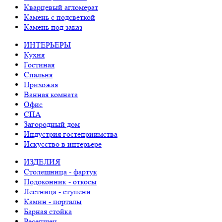
Кварцевый агломерат
Камень с подсветкой
Камень под заказ
ИНТЕРЬЕРЫ
Кухня
Гостиная
Спальня
Прихожая
Ванная комната
Офис
СПА
Загородный дом
Индустрия гостеприимства
Искусство в интерьере
ИЗДЕЛИЯ
Столешница - фартук
Подоконник - откосы
Лестница - ступени
Камин - порталы
Барная стойка
Ресепшен