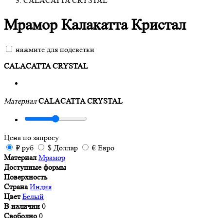
CALACATTA CRYSTAL
Мрамор Калакатта Кристал
нажмите для подсветки
CALACATTA CRYSTAL
Материал
CALACATTA CRYSTAL
Цена
по запросу
₽
руб
$
Доллар
€
Евро
Материал
Мрамор
Доступные формы
Поверхность
Страна
Индия
Цвет
Белый
В наличии
0
Свободно
0