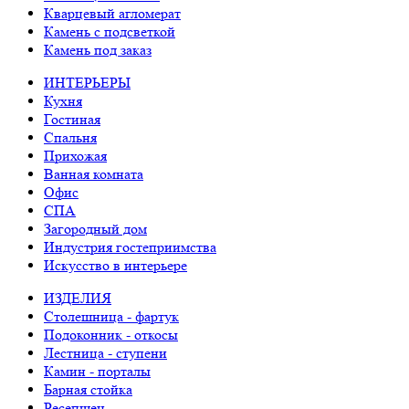
Кварцевый агломерат
Камень с подсветкой
Камень под заказ
ИНТЕРЬЕРЫ
Кухня
Гостиная
Спальня
Прихожая
Ванная комната
Офис
СПА
Загородный дом
Индустрия гостеприимства
Искусство в интерьере
ИЗДЕЛИЯ
Столешница - фартук
Подоконник - откосы
Лестница - ступени
Камин - порталы
Барная стойка
Ресепшен