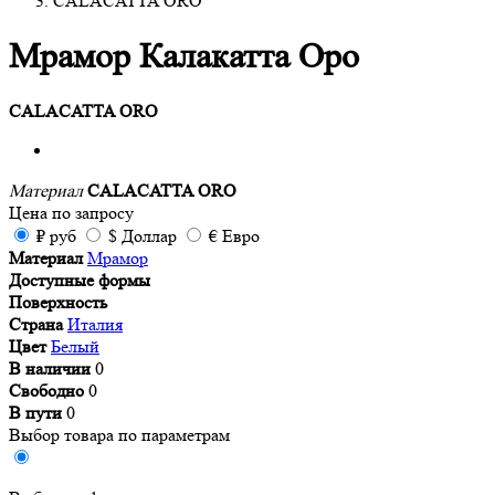
CALACATTA ORO
Мрамор Калакатта Оро
CALACATTA ORO
Материал
CALACATTA ORO
Цена
по запросу
₽
руб
$
Доллар
€
Евро
Материал
Мрамор
Доступные формы
Поверхность
Страна
Италия
Цвет
Белый
В наличии
0
Свободно
0
В пути
0
Выбор товара по параметрам