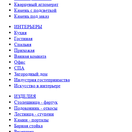
Кварцевый агломерат
Камень с подсветкой
Камень под заказ
ИНТЕРЬЕРЫ
Кухня
Гостиная
Спальня
Прихожая
Ванная комната
Офис
СПА
Загородный дом
Индустрия гостеприимства
Искусство в интерьере
ИЗДЕЛИЯ
Столешница - фартук
Подоконник - откосы
Лестница - ступени
Камин - порталы
Барная стойка
Ресепшен