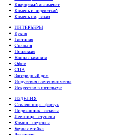
Кварцевый агломерат
Камень с подсветкой
Камень под заказ
ИНТЕРЬЕРЫ
Кухня
Гостиная
Спальня
Прихожая
Ванная комната
Офис
СПА
Загородный дом
Индустрия гостеприимства
Искусство в интерьере
ИЗДЕЛИЯ
Столешница - фартук
Подоконник - откосы
Лестница - ступени
Камин - порталы
Барная стойка
Ресепшен