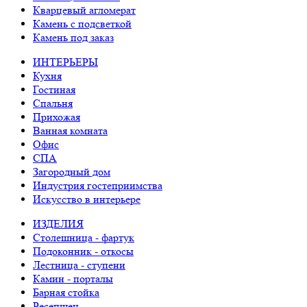
Кварцевый агломерат
Камень с подсветкой
Камень под заказ
ИНТЕРЬЕРЫ
Кухня
Гостиная
Спальня
Прихожая
Ванная комната
Офис
СПА
Загородный дом
Индустрия гостеприимства
Искусство в интерьере
ИЗДЕЛИЯ
Столешница - фартук
Подоконник - откосы
Лестница - ступени
Камин - порталы
Барная стойка
Ресепшен