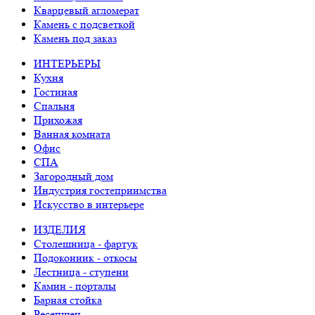
Кварцевый агломерат
Камень с подсветкой
Камень под заказ
ИНТЕРЬЕРЫ
Кухня
Гостиная
Спальня
Прихожая
Ванная комната
Офис
СПА
Загородный дом
Индустрия гостеприимства
Искусство в интерьере
ИЗДЕЛИЯ
Столешница - фартук
Подоконник - откосы
Лестница - ступени
Камин - порталы
Барная стойка
Ресепшен