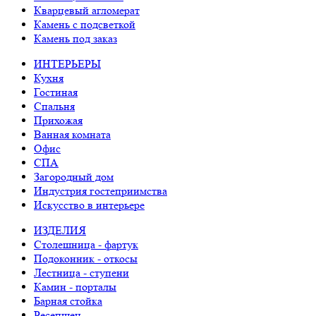
Кварцевый агломерат
Камень с подсветкой
Камень под заказ
ИНТЕРЬЕРЫ
Кухня
Гостиная
Спальня
Прихожая
Ванная комната
Офис
СПА
Загородный дом
Индустрия гостеприимства
Искусство в интерьере
ИЗДЕЛИЯ
Столешница - фартук
Подоконник - откосы
Лестница - ступени
Камин - порталы
Барная стойка
Ресепшен