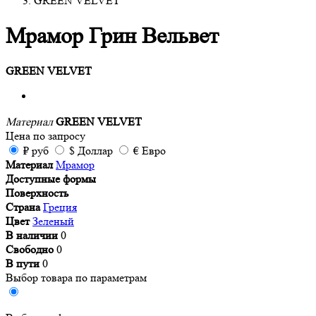
GREEN VELVET
Мрамор Грин Вельвет
GREEN VELVET
Материал
GREEN VELVET
Цена
по запросу
₽
руб
$
Доллар
€
Евро
Материал
Мрамор
Доступные формы
Поверхность
Страна
Греция
Цвет
Зеленый
В наличии
0
Свободно
0
В пути
0
Выбор товара по параметрам