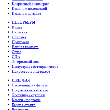
Кварцевый агломерат
Камень с подсветкой
Камень под заказ
ИНТЕРЬЕРЫ
Кухня
Гостиная
Спальня
Прихожая
Ванная комната
Офис
СПА
Загородный дом
Индустрия гостеприимства
Искусство в интерьере
ИЗДЕЛИЯ
Столешница - фартук
Подоконник - откосы
Лестница - ступени
Камин - порталы
Барная стойка
Ресепшен