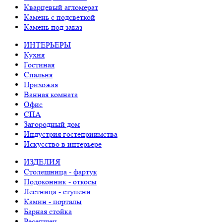
Кварцевый агломерат
Камень с подсветкой
Камень под заказ
ИНТЕРЬЕРЫ
Кухня
Гостиная
Спальня
Прихожая
Ванная комната
Офис
СПА
Загородный дом
Индустрия гостеприимства
Искусство в интерьере
ИЗДЕЛИЯ
Столешница - фартук
Подоконник - откосы
Лестница - ступени
Камин - порталы
Барная стойка
Ресепшен