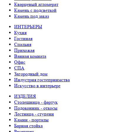
Кварцевый агломерат
Камень с подсветкой
Камень под заказ
ИНТЕРЬЕРЫ
Кухня
Гостиная
Спальня
Прихожая
Ванная комната
Офис
СПА
Загородный дом
Индустрия гостеприимства
Искусство в интерьере
ИЗДЕЛИЯ
Столешница - фартук
Подоконник - откосы
Лестница - ступени
Камин - порталы
Барная стойка
Ресепшен