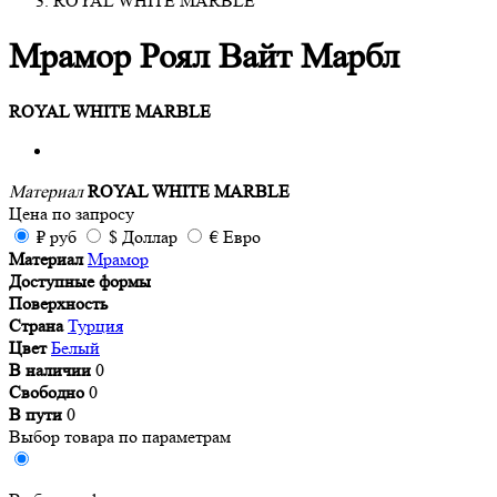
ROYAL WHITE MARBLE
Мрамор Роял Вайт Марбл
ROYAL WHITE MARBLE
Материал
ROYAL WHITE MARBLE
Цена
по запросу
₽
руб
$
Доллар
€
Евро
Материал
Мрамор
Доступные формы
Поверхность
Страна
Турция
Цвет
Белый
В наличии
0
Свободно
0
В пути
0
Выбор товара по параметрам