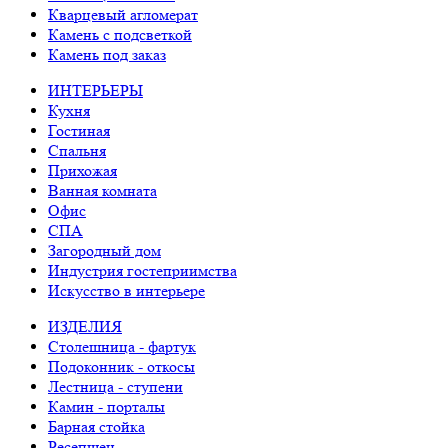
Кварцевый агломерат
Камень с подсветкой
Камень под заказ
ИНТЕРЬЕРЫ
Кухня
Гостиная
Спальня
Прихожая
Ванная комната
Офис
СПА
Загородный дом
Индустрия гостеприимства
Искусство в интерьере
ИЗДЕЛИЯ
Столешница - фартук
Подоконник - откосы
Лестница - ступени
Камин - порталы
Барная стойка
Ресепшен