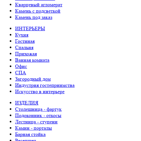
Кварцевый агломерат
Камень с подсветкой
Камень под заказ
ИНТЕРЬЕРЫ
Кухня
Гостиная
Спальня
Прихожая
Ванная комната
Офис
СПА
Загородный дом
Индустрия гостеприимства
Искусство в интерьере
ИЗДЕЛИЯ
Столешница - фартук
Подоконник - откосы
Лестница - ступени
Камин - порталы
Барная стойка
Ресепшен