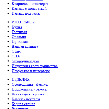
Кварцевый агломерат
Камень с подсветкой
Камень под заказ
ИНТЕРЬЕРЫ
Кухня
Гостиная
Спальня
Прихожая
Ванная комната
Офис
СПА
Загородный дом
Индустрия гостеприимства
Искусство в интерьере
ИЗДЕЛИЯ
Столешница - фартук
Подоконник - откосы
Лестница - ступени
Камин - порталы
Барная стойка
Ресепшен