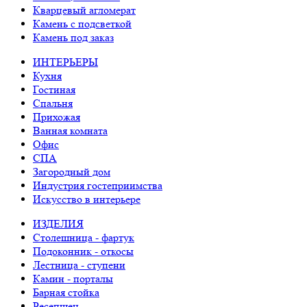
Кварцевый агломерат
Камень с подсветкой
Камень под заказ
ИНТЕРЬЕРЫ
Кухня
Гостиная
Спальня
Прихожая
Ванная комната
Офис
СПА
Загородный дом
Индустрия гостеприимства
Искусство в интерьере
ИЗДЕЛИЯ
Столешница - фартук
Подоконник - откосы
Лестница - ступени
Камин - порталы
Барная стойка
Ресепшен