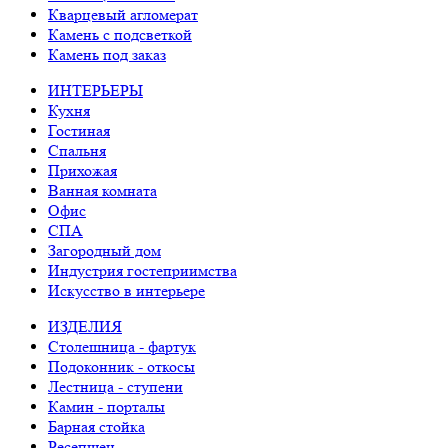
Кварцевый агломерат
Камень с подсветкой
Камень под заказ
ИНТЕРЬЕРЫ
Кухня
Гостиная
Спальня
Прихожая
Ванная комната
Офис
СПА
Загородный дом
Индустрия гостеприимства
Искусство в интерьере
ИЗДЕЛИЯ
Столешница - фартук
Подоконник - откосы
Лестница - ступени
Камин - порталы
Барная стойка
Ресепшен