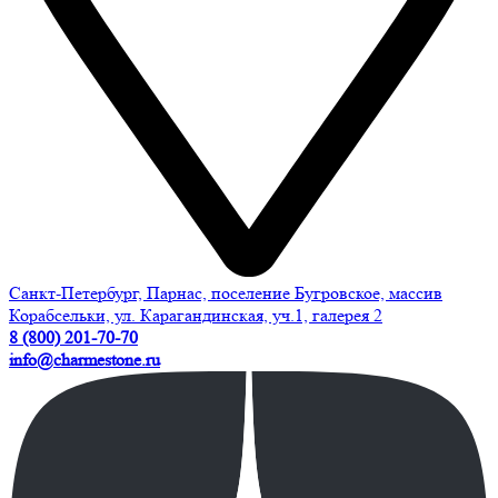
Санкт-Петербург, Парнас, поселение Бугровское, массив
Корабсельки, ул. Карагандинская, уч.1, галерея 2
8 (800) 201-70-70
info@charmestone.ru