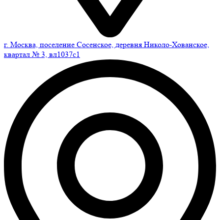
г. Москва, поселение Сосенское, деревня Николо-Хованское,
квартал № 3, вл1037с1