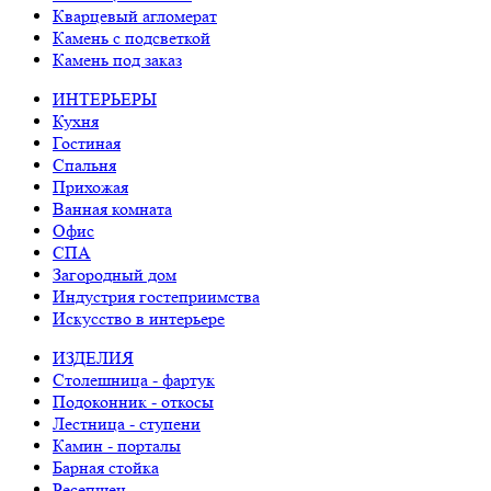
Кварцевый агломерат
Камень с подсветкой
Камень под заказ
ИНТЕРЬЕРЫ
Кухня
Гостиная
Спальня
Прихожая
Ванная комната
Офис
СПА
Загородный дом
Индустрия гостеприимства
Искусство в интерьере
ИЗДЕЛИЯ
Столешница - фартук
Подоконник - откосы
Лестница - ступени
Камин - порталы
Барная стойка
Ресепшен